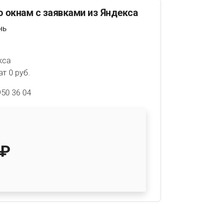
о окнам с заявками из Яндекса
нь
кса
т 0 руб.
950 36 04
 ₽