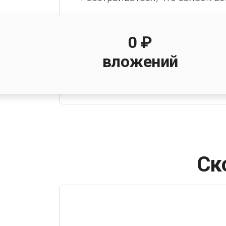
0 ₽
вложений
Ск