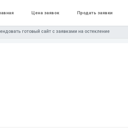
лавная
Цена заявок
Продать заявки
ендовать готовый сайт с заявками на остекление
йт в топе Яндекса з
от 4900 руб. в месяц