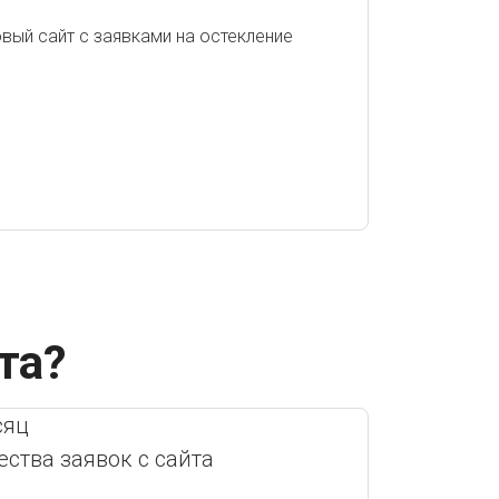
та?
сяц
ества заявок с сайта