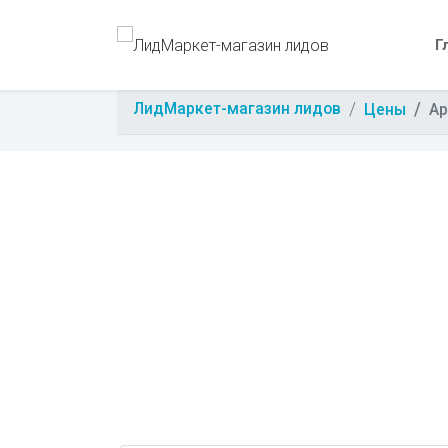
Г
ЛидМаркет-магазин лидов
Цены
Ар
Свой са