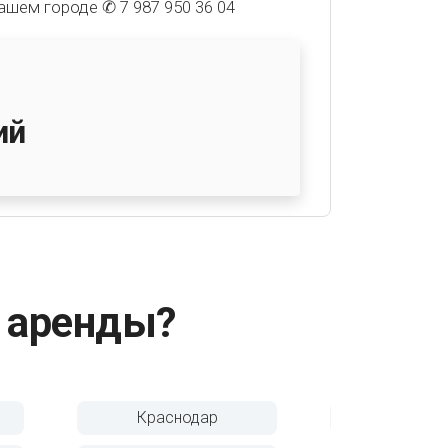
вашем городе
✆ 7 987 950 36 04
ий
я аренды?
Барнаул
Владиво