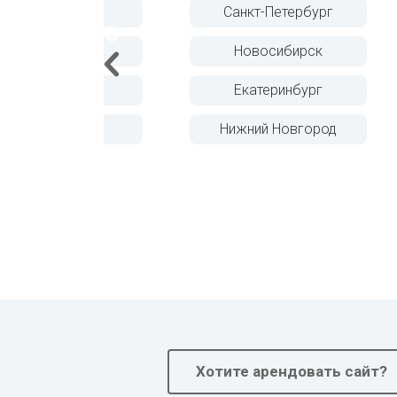
Санкт-Петербург
Челябинск
Новосибирск
Омск
Екатеринбург
Самара
Нижний Новгород
Ростов-на-Дону
Хотите арендовать сайт?