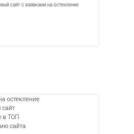
 на остекление
 сайт
е в ТОП
сию сайта